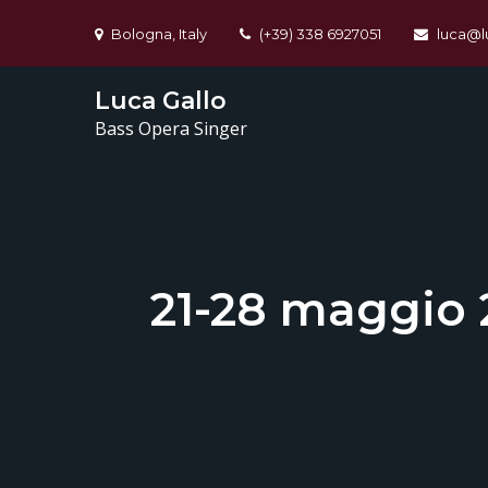
Skip
Bologna, Italy
(+39) 338 6927051
luca@l
to
content
Luca Gallo
Bass Opera Singer
21-28 maggio 2